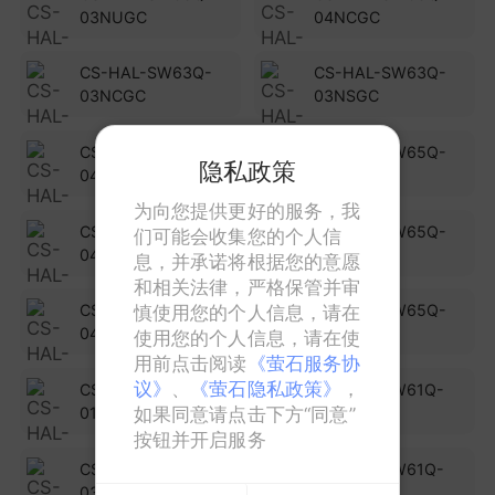
03NUGC
04NCGC
CS-HAL-SW63Q-
CS-HAL-SW63Q-
03NCGC
03NSGC
CS-HAL-SW63Q-
CS-HAL-SW65Q-
隐私政策
04NSGC
04NBG
为向您提供更好的服务，我
CS-HAL-SW65Q-
CS-HAL-SW65Q-
们可能会收集您的个人信
04NAG
04NCG
息，并承诺将根据您的意愿
和相关法律，严格保管并审
CS-HAL-SW65Q-
CS-HAL-SW65Q-
慎使用您的个人信息，请在
04NSG
04NUG
使用您的个人信息，请在使
用前点击阅读
《萤石服务协
议》
、
《萤石隐私政策》
，
CS-HAL-SW61Q-
CS-HAL-SW61Q-
01NCG
02NCG
如果同意请点击下方“同意”
按钮并开启服务
CS-HAL-SW61Q-
CS-HAL-SW61Q-
03NCG
04NCG