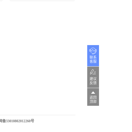
联系
客服
建议
反馈
返回
顶部
33010802012260号