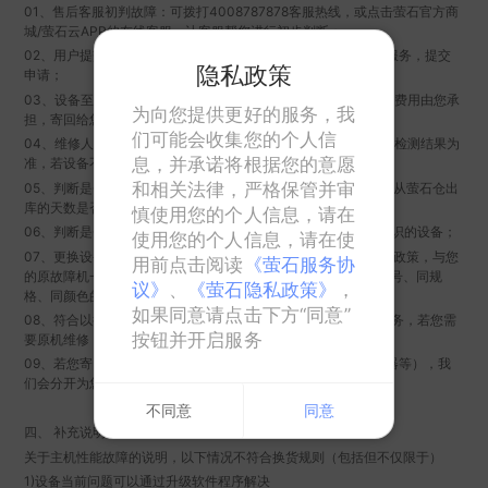
01、售后客服初判故障：可拨打4008787878客服热线，或点击萤石官方商
城/萤石云APP的在线客服，让客服帮您进行初步判断；
02、用户提交维修申请：萤石云视频APP-我的-服务中心-检修服务，提交
隐私政策
申请；
03、设备至检修点：您可通过快递寄送至最近的检修点，寄送的费用由您承
为向您提供更好的服务，我
担，寄回给您的费用由萤石承担；
们可能会收集您的个人信
04、维修人员故障检测：设备是否存在故障，以维修人员专业的检测结果为
息，并承诺将根据您的意愿
准，若设备不存在故障，我们会与您沟通并寄回设备；
和相关法律，严格保管并审
05、判断是否一年内：指萤石维修点收货的时间，距离这台设备从萤石仓出
库的天数是否小于365天；
慎使用您的个人信息，请在
06、判断是否指定型号：仅指萤石官方商城，带有“以换代修”标识的设备；
使用您的个人信息，请在使
07、更换设备寄给用户：为您更换的为良品备机，且该设备保修政策，与您
用前点击阅读
《萤石服务协
的原故障机一致。另寄回设备必须配件齐全，且只支持更换同型号、同规
议》
、
《萤石隐私政策》
，
格、同颜色的商品，不支持更换别的设备；
如果同意请点击下方“同意”
08、符合以换代修的设备，我们将默认按“以换代修”为您提供服务，若您需
按钮并开启服务
要原机维修，请您提前告知我们；
09、若您寄回包裹内，含多寄回的附件（如SD卡，非原装适配器等），我
们会分开为您寄回。
不同意
同意
四、 补充说明
关于主机性能故障的说明，以下情况不符合换货规则（包括但不仅限于）
1)设备当前问题可以通过升级软件程序解决