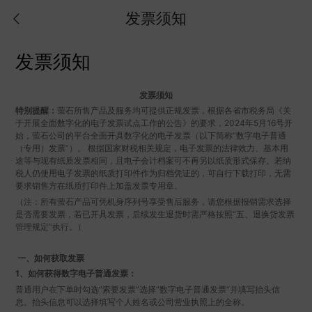
发票须知
发票须知
发票须知
特别提醒：
萤石所售产品及服务均可提供正规发票，根据各省市税务局《关
于开展全面数字化的电子发票试点工作的公告》的要求，2024年5月16号开
始，萤石公司的平台全面开具数字化的电子发票（以下简称“数字电子普通
（专用）发票”）。 根据国家财税相关规定，电子发票的法律效力、基本用
途等与现有纸质发票相同，且电子会计档案可不再另以纸质形式保存。若纳
税人仍使用电子发票的纸质打印件作为归档凭证的，可自行下载打印，无需
要求销售方在纸质打印件上加盖发票专用章。
（注：所有萤石产品可凭机身序列号享受售后服务，请您根据报销需求选择
是否需要发票，若已开具发票，后续发生退货时需严格按照“五、退换货发票
管理规定”执行。）
一、如何获取发票
1、如何获得数字电子普通发票：
普通用户在下单时勾选“索要发票”选择“数字电子普通发票”并填写抬头信
息。抬头信息可以选择填写个人姓名或公司营业执照上的全称。