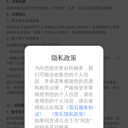
2、发票金额
发票金额为实际支付的金额，不含积分、礼券、礼品卡及优惠活动金额。
3、发票抬头
1）数字电子普通发票
发票抬头可选择填写个人名称或公司营业执照上的全称；若选择填写公司营
业执照上的全称，需要一并填入公司税号，否则将影响发票的报销。
2）数字电子专用发票
您需要提供数字电子专票的开票信息：
—单位名称（必须是您公司营业执照上的全称）；
隐私政策
—纳税人识别号（必须是您公司《税务登记证》的编号，一般为15位），已
办理“三证合一”的公司为《营业执照》中18位“统一社会信用代码”）；
为向您提供更好的服务，我
—接收手机（请提供能够接收数字发票的有效电话）；
们可能会收集您的个人信
特别注意：
息，并承诺将根据您的意愿
萤石只根据您输入的信息开具数字电子专用发票，请务必认真校对所填信
和相关法律，严格保管并审
息，确保所填开票信息的真实、准确性，否则将影响发票的认证抵扣。若不
清楚如何填写请咨询贵公司的财务部门。
慎使用您的个人信息，请在
使用您的个人信息，请在使
三、 发票重开规定
用前点击阅读
《萤石服务协
1、数字电子普通（专用）发票
议》
、
《萤石隐私政策》
，
如收到短信信息后，发现数字电子普通（专用）发票的抬头信息有误的，请
如果同意请点击下方“同意”
及时联系相应购买平台的在线客服，提供原错误抬头相关信息（或短信收到
按钮并开启服务