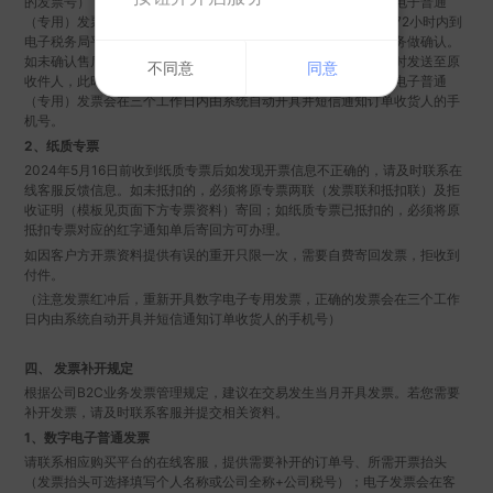
的发票号）；萤石会及时冲销原错误信息发票（如原错误的数字电子普通
（专用）发票已抵扣或已核销过账，系统红冲发票申请后，需要72小时内到
电子税务局平台上做红字确认单的确认处理，请及时联系您的财务做确认。
如未确认售后会联系通知确认，请配合处理），冲销的短信会同时发送至原
不同意
同意
收件人，此时原错误发票无效且无法作为报销凭证，正确的数字电子普通
（专用）发票会在三个工作日内由系统自动开具并短信通知订单收货人的手
机号。
2、纸质专票
2024年5月16日前收到纸质专票后如发现开票信息不正确的，请及时联系在
线客服反馈信息。如未抵扣的，必须将原专票两联（发票联和抵扣联）及拒
收证明（模板见页面下方专票资料）寄回；如纸质专票已抵扣的，必须将原
抵扣专票对应的红字通知单后寄回方可办理。
如因客户方开票资料提供有误的重开只限一次，需要自费寄回发票，拒收到
付件。
（注意发票红冲后，重新开具数字电子专用发票，正确的发票会在三个工作
日内由系统自动开具并短信通知订单收货人的手机号）
四、 发票补开规定
根据公司B2C业务发票管理规定，建议在交易发生当月开具发票。若您需要
补开发票，请及时联系客服并提交相关资料。
1、数字电子普通发票
请联系相应购买平台的在线客服，提供需要补开的订单号、所需开票抬头
（发票抬头可选择填写个人名称或公司全称+公司税号）；电子发票会在客