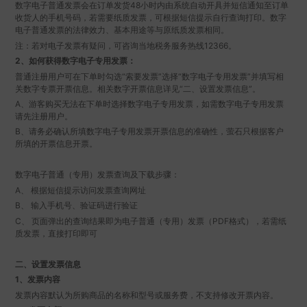
数字电子普通发票会在订单发货48小时内由系统自动开具并短信通知至订单
收货人的手机号码，若需要纸质发票，可根据短信提示自行查询打印。数字
电子普通发票的法律效力、基本用途等与原纸质发票相同。
注：若对电子发票有疑问，可咨询当地税务服务热线12366。
2、如何获得数字电子专用发票：
普通注册用户可在下单时勾选“索要发票”选择“数字电子专用发票”并填写相
关数字专票开票信息。相关数字开票信息详见“二、设置发票信息”。
A、游客购买无法在下单时选择数字电子专用发票，如需数字电子专用发票
请先注册用户。
B、请务必确认所填数字电子专用发票开票信息的准确性，萤石只根据客户
所填的开票信息开票。
数字电子普通（专用）发票查询及下载步骤：
A、 根据短信提示访问发票查询网址
B、 输入手机号、验证码进行验证
C、 页面弹出的查询结果即为电子普通（专用）发票（PDF格式），若需纸
质发票，直接打印即可
二、设置发票信息
1、发票内容
发票内容默认为所购商品的名称和型号或服务费，不支持修改开票内容。