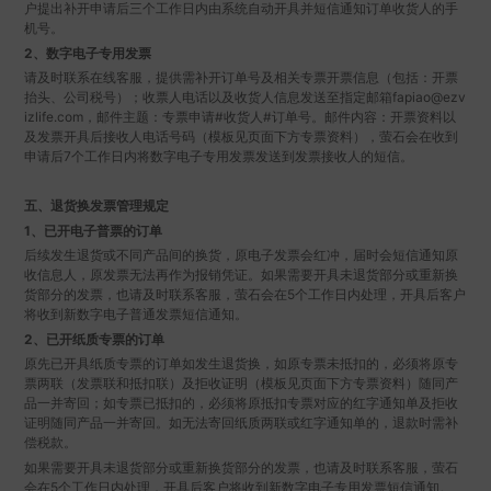
户提出补开申请后三个工作日内由系统自动开具并短信通知订单收货人的手
机号。
2、数字电子专用发票
请及时联系在线客服，提供需补开订单号及相关专票开票信息（包括：开票
抬头、公司税号）；收票人电话以及收货人信息发送至指定邮箱fapiao@ezv
izlife.com，邮件主题：专票申请#收货人#订单号。邮件内容：开票资料以
及发票开具后接收人电话号码（模板见页面下方专票资料），萤石会在收到
申请后7个工作日内将数字电子专用发票发送到发票接收人的短信。
五、退货换发票管理规定
1、已开电子普票的订单
后续发生退货或不同产品间的换货，原电子发票会红冲，届时会短信通知原
收信息人，原发票无法再作为报销凭证。如果需要开具未退货部分或重新换
货部分的发票，也请及时联系客服，萤石会在5个工作日内处理，开具后客户
将收到新数字电子普通发票短信通知。
2、已开纸质专票的订单
原先已开具纸质专票的订单如发生退货换，如原专票未抵扣的，必须将原专
票两联（发票联和抵扣联）及拒收证明（模板见页面下方专票资料）随同产
品一并寄回；如专票已抵扣的，必须将原抵扣专票对应的红字通知单及拒收
证明随同产品一并寄回。如无法寄回纸质两联或红字通知单的，退款时需补
偿税款。
如果需要开具未退货部分或重新换货部分的发票，也请及时联系客服，萤石
会在5个工作日内处理，开具后客户将收到新数字电子专用发票短信通知。