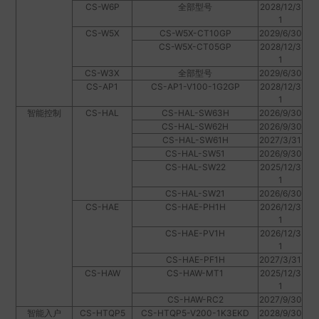
CS-W6P
全部型号
2028/12/3
1
CS-W5X
CS-W5X-CT10GP
2029/6/30
CS-W5X-CT05GP
2028/12/3
1
CS-W3X
全部型号
2029/6/30
CS-AP1
CS-AP1-V100-1G2GP
2028/12/3
1
智能控制
CS-HAL
CS-HAL-SW63H
2026/9/30
CS-HAL-SW62H
2026/9/30
CS-HAL-SW61H
2027/3/31
CS-HAL-SW51
2026/9/30
CS-HAL-SW22
2025/12/3
1
CS-HAL-SW21
2026/6/30
CS-HAE
CS-HAE-PH1H
2026/12/3
1
CS-HAE-PV1H
2026/12/3
1
CS-HAE-PF1H
2027/3/31
CS-HAW
CS-HAW-MT1
2025/12/3
1
CS-HAW-RC2
2027/9/30
智能入户
CS-HTQP5
CS-HTQP5-V200-1K3EKD
2028/9/30