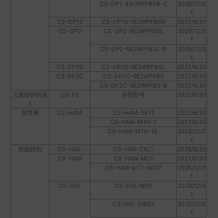
CS-DP1-4A1WPFBSR-C
2026/12/3
1
CS-DP1S
CS-DP1S-5E2WPFBSR
2027/6/30
CS-DP2
CS-DP2-6E2WPFBSL
2026/12/3
1
CS-DP2-6E2WPFBSL-B
2026/12/3
1
CS-DP2S
CS-DP2S-6E2WPFBSL
2027/6/30
CS-DP2C
CS-DP2C-6E2WPFBS
2027/6/30
CS-DP2C-6E2WPFBS-B
2027/6/30
儿童陪护机器
CS-F3
全部型号
2025/6/30
人
智慧屏
CS-HAM
CS-HAM-SP11
2027/6/30
CS-HAM-M1H-7
2027/6/30
CS-HAM-M1H-10
2028/12/3
1
智能控制
CS-HAX
CS-HAX-CXL1
2028/6/30
CS-HAW
CS-HAW-MC1
2027/6/30
CS-HAW-MT1-AG17
2025/12/3
1
CS-HAL
CS-HAL-WD1
2028/12/3
1
CS-HAL-SW32
2025/12/3
1