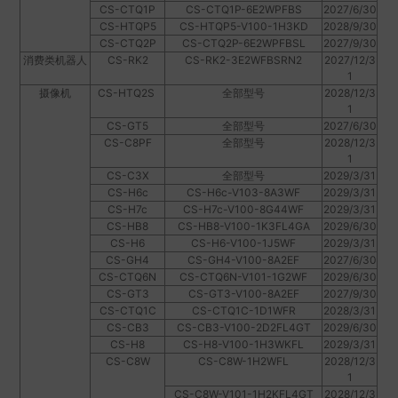
CS-CTQ1P
CS-CTQ1P-6E2WPFBS
2027/6/30
CS-HTQP5
CS-HTQP5-V100-1H3KD
2028/9/30
CS-CTQ2P
CS-CTQ2P-6E2WPFBSL
2027/9/30
消费类机器人
CS-RK2
CS-RK2-3E2WFBSRN2
2027/12/3
1
摄像机
CS-HTQ2S
全部型号
2028/12/3
1
CS-GT5
全部型号
2027/6/30
CS-C8PF
全部型号
2028/12/3
1
CS-C3X
全部型号
2029/3/31
CS-H6c
CS-H6c-V103-8A3WF
2029/3/31
CS-H7c
CS-H7c-V100-8G44WF
2029/3/31
CS-HB8
CS-HB8-V100-1K3FL4GA
2029/6/30
CS-H6
CS-H6-V100-1J5WF
2029/3/31
CS-GH4
CS-GH4-V100-8A2EF
2027/6/30
CS-CTQ6N
CS-CTQ6N-V101-1G2WF
2029/6/30
CS-GT3
CS-GT3-V100-8A2EF
2027/9/30
CS-CTQ1C
CS-CTQ1C-1D1WFR
2028/3/31
CS-CB3
CS-CB3-V100-2D2FL4GT
2029/6/30
CS-H8
CS-H8-V100-1H3WKFL
2029/3/31
CS-C8W
CS-C8W-1H2WFL
2028/12/3
1
CS-C8W-V101-1H2KFL4GT
2028/12/3