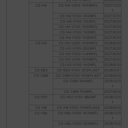
CS-H4
CS-H4-V200-1H3WKFL
2027/12/3
1
CS-H4-V100-3G2WFL
2027/3/31
CS-H4-V100-3G2EFL
2027/6/30
CS-H4-V100-1H2WKFL
2027/6/30
CS-H4-V100-1H2WFL
2027/9/30
CS-H4-V100-1H2EKFL
2027/6/30
CS-H3
CS-H3-V200-1H3WKFL
2028/6/30
CS-H3-V100-3G2WFL
2027/9/30
CS-H3-V100-1J4WKFL
2027/6/30
CS-H3-V100-1H2WKFL
2027/6/30
CS-H3-V100-1H2WFL
2028/6/30
CS-EB3
CS-EB3-V100-2C3FL4GT
2028/3/31
CS-C8W
CS-C8W-V100-1H2KFL4GT
2028/6/30
CS-C8W-3H4WFL
2025/12/3
1
CS-C8W-1F4WFL
2027/9/30
CS-PD1
CS-PD1-V101-8B4WF
2028/12/3
1
CS-H8
CS-H8-V100-1H3KFL4GA
2028/9/30
CS-H8c
CS-H8c-V100-1K3WKFL
2028/12/3
1
CS-H8c-V100-1K2WKFL
2028/12/3