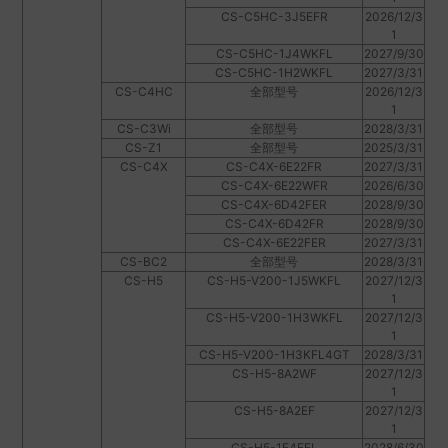
CS-C5HC-3J5EFR
2026/12/3
1
CS-C5HC-1J4WKFL
2027/9/30
CS-C5HC-1H2WKFL
2027/3/31
CS-C4HC
全部型号
2026/12/3
1
CS-C3Wi
全部型号
2028/3/31
CS-Z1
全部型号
2025/3/31
CS-C4X
CS-C4X-6E22FR
2027/3/31
CS-C4X-6E22WFR
2026/6/30
CS-C4X-6D42FER
2028/9/30
CS-C4X-6D42FR
2028/9/30
CS-C4X-6E22FER
2027/3/31
CS-BC2
全部型号
2028/3/31
CS-H5
CS-H5-V200-1J5WKFL
2027/12/3
1
CS-H5-V200-1H3WKFL
2027/12/3
1
CS-H5-V200-1H3KFL4GT
2028/3/31
CS-H5-8A2WF
2027/12/3
1
CS-H5-8A2EF
2027/12/3
1
CS-H5-1F4EFL
2028/6/30