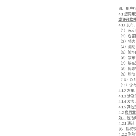
四、用户
4.1
您同意
或许可软
4.1.1
（1）违
（2）危
（3）损
（4）煽
（5）破
（6）散
（7）散
（8）侮
（9）煽
（10）以
（11）含
4.1.2
4.1.3
4.1.4
4.1.5
4.2
您同意
为，
包括
4.2.1
发、授权
4.2.2