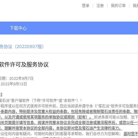
登录
注册
我的订单
我
下载中心
协议（20220907版）
软件许可及服务协议
日期：2022年9月7日
2022年9月13日
示】
萤石派”客户端软件（下称“许可软件”或“本软件”）！
程序或以任何方式使用许可软件前，您应当阅读并遵守本《“萤石派”软件许可及服务
各条款内容，特别是涉及您重大权益的条款，包括免除或者限制萤石派责任的条款、限
等，以及开通或使用某项服务的单独协议或规则（如有）。
前述条款可能以加粗、加
相关页面提示填写信息、阅读并同意本协议且完成全部注册或激活程序后，或您以任一
读、理解并接受本协议的全部内容，本协议即对您及萤石派产生法律约束力。
协议任何内容有疑问，可随时向我们的客服寻求帮助，我们会尽力为您解释；
届时您