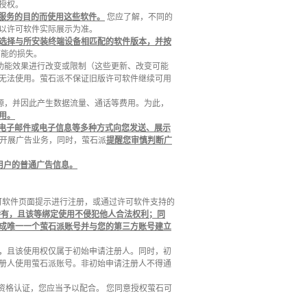
授权。
服务的目的而使用这些软件。
您应了解，不同的
以许可软件实际展示为准。
选择与所安装终端设备相匹配的软件版本，并按
可能的损失。
分功能效果进行改变或限制（这些更新、改变可能
无法使用。萤石派不保证旧版许可软件继续可用
资源，并因此产生数据流量、通话等费用。为此，
用。
电子邮件或电子信息等多种方式向您发送、展示
求开展广告业务，同时，萤石派
提醒您审慎判断广
用户的普通广告信息。
许可软件页面提示进行注册，或通过许可软件支持的
持有，且该等绑定使用不侵犯他人合法权利；同
成唯一一个萤石派账号并与您的第三方账号建立
，且该使用权仅属于初始申请注册人。同时，初
册人使用萤石派账号。非初始申请注册人不得通
资格认证，您应当予以配合。 您同意授权萤石可