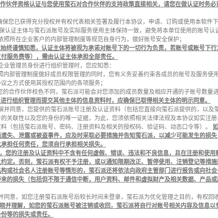
作伙伴资格认证与您使用萤石对合作伙伴的支持政策直接相关，请您在做认证时务必
您须确保您已获得充分授权并有权代表相关签署及履行本协议，申请、订购或使用本软件
 须确保认证主体与萤石派账号及实际服务使用主体保持一致，避免将本单位使用的账号
您须依照所在企业客户的内部管理制度等规范自身行为，做好账号安全保护；
应始终谨慎知悉，认证主体将被视为承诺对账号下的一切行为负责，若账号或账号下行
支付服务费等），需由认证主体承担全部责任。
以企业管理员身份进行组织管理时，您应知悉：
 在依照内部管理制度做好成员权限管理的同时，您有义务妥善约束各成员的账号及服务
协议之方式使用其授权范围内的各项服务；
根据您的合作伙伴校色不同，萤石派可能会对您添加的成员数量及相应开通的子账号数量
为进行组织管理而提交其他主体的信息资料时，应确保已取得相关主体的明示同意。
应了解并同意，您提供的萤石派账号注册及认证资料（包括您直接向萤石派提供的，以及
号的关联性以及您的身份的唯一证据，为此，您须依照相关法律法规及本协议如实注册
资料（包括萤石派账号、密码、注册资料及相关的授权码、验证码、动态口令等）。
遇遗失、泄露或被盗事件，应及时采取必要措施并告知萤石派，以减少可能发生的损失
此承担任何责任，您须自行承担相关损失。
，您的注册及认证资料中不含有任何虚假、错误、违法和不良信息，且在注册和使用
之约定。否则，萤石派有权不予注册，或以通知限期改正、暂停使用、注销登记等措施
机构或社会名人注册账号等情形的，萤石派还将依法向政府主管部门进行报告或向社会
带来的损失（包括但不限于通信中断，用户资料、邮件和虚拟财产及相关数据、产品或
了解并同意，如您注册萤石派账号后较长时间未登录，萤石派为优化管理之目的，有权回
晓并理解，如您的萤石派账号被注销或收回，萤石派将自行对账号相关内容及信息以
备份等的损失或责任。