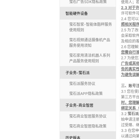
萤石广告SDK隐私政策
使用人；
2.3
对于
许可软件
智能硬件设备
2.4 您
萤石智家-智能体脂秤服务
照相关程
使用规则
2.5 为
会采取软
萤石视频通话摄像机产品
及相应的
服务使用须知
2.6 您
您需自行
萤石家用清洁机器人系列
2.7 为
产品服务使用规则
广告或其
告的真实
子业务-萤石派
为避免误
萤石派服务协议
三、账号
3.1 您
萤石派APP隐私政策
第三方平
时，您理
子业务-商业智居
绑定关系
3.2
萤石派
萤石商业智居服务协议
始申请注
过受赠、
萤石商业智居隐私政策
3.3 在
以通过向
历史版本