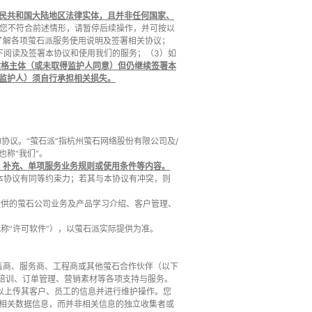
民共和国大陆地区法律实体，且并非任何国家、
您不符合前述情形，请暂停后续操作，并可按以
了解各项萤石派服务使用说明及签署相关协议；
下阅读及签署本协议和使用我们的服务；（3）如
适格主体（或未取得监护人同意）但仍继续签署本
监护人）须自行承担相关损失。
协议。“萤石派”指杭州萤石网络股份有限公司及/
称“我们”。
、补充、单项服务业务规则或使用条件等内容。
本协议有同等约束力；若其与本协议有冲突，则
提供的萤石公司业务及产品学习介绍、客户管理、
称“许可软件”），以萤石派实际提供为准。
零售商、服务商、工程商或其他萤石合作伙伴（以下
能培训、订单管理、营销素材等各项支持与服务。
可以上传其客户、员工的信息并进行维护操作。您
相关数据信息，而并非相关信息的独立收集者或