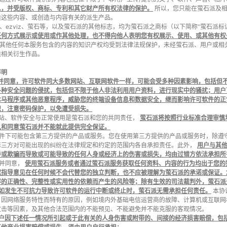
人，并受版权、商标、专利和其它财产所有权法律的保护。
所以，您只能在萤石派及相
造这些内容、或创造与内容有关的派生产品。
石派、ezviz、萤石等，以及萤石派的其他标志，均为萤石派之商标（以下简称“萤石派标
任何方式展示或使用或作其他处理，也不得向他人表明您有权展示、使用、或其他有权
述及其他任何本服务包含的内容的知识产权均受到法律法规保护，未经萤石派、用户或
造相关衍生作品。
声明
并同意，许可软件同大多数网站、互联网软件一样，可能会受多种因素影响，包括但
各种安全问题的侵扰，包括但不限于他人非法利用用户资料，进行现实中的骚扰；用户
木马程序或其他恶意程序，威胁您的终端设备信息和数据安全，继而影响许可软件的正
识，注意密码保护，以免遭受损失。
护网站、软件安全与正常使用是萤石派和您的共同责任，
萤石派将按照行业标准合理审慎
认和同意萤石派并不能就此提供完全保证。
可软件下可能包含第三方提供的产品或服务。您在使用第三方提供的产品或服务时，除
第三方对可能出现的纠纷在法律规定和约定的范围内各自承担责任。此外，
用户与其
导或欺骗而导致或可能导致的任何人身或经济上的伤害或损失，均由过错方依法承担所
理解并同意，
使用萤石派服务或者通过萤石派服务获取任何资料、内容的行为均出于您的
或指导意见在任何时候不会代替您的独立判断，也不应被理解为萤石派的承诺或保证。
容的正确性、完整性或实用性的依赖而产生的风险等；除有生效的司法裁判外，萤石派
如发生不可抗力导致许可软件的运行中断或终止时，萤石派无需承担任何责任。
本协
，因网络服务特性而特有的原因，例如境内外基础电信运营商的故障、计算机或互联网
攻击等因素，及其他合法范围内的不能预见、不能避免并不能克服的客观情况。
户因下述任一情况所引起或于此有关的人身伤害或附带的、间接的经济损害赔偿，包