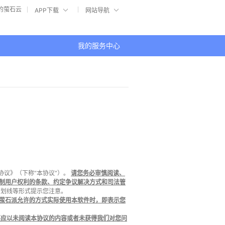
的萤石云
APP下载
网站导航
我的服务中心
协议》（下称“本协议”）。
请您务必审慎阅读、
制用户权利的条款、约定争议解决方式和司法管
下划线等形式提示您注意。
萤石派允许的方式实际使用本软件时，即表示您
不应以未阅读本协议的内容或者未获得我们对您问