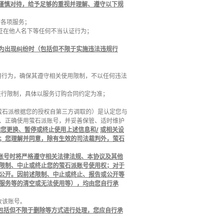
谨慎对待，给予足够的重视并理解、遵守以下规
下各项服务；
认证在他人名下等任何不当认证行为；
为出现纠纷时（包括但不限于实施违法违规行
使用行为，确保其遵守相关使用限制，不以任何违法
进行限制，具体以服务订购合同约定为准；
萤石派根据您的授权自第三方调取的）是认定您与
、正确使用萤石派账号，并妥善保管、适时维护
如您更换、暂停或终止使用上述信息和
/
或相关设
；您理解并同意，除有生效的司法裁判外，萤石
账号时将严格遵守相关法律法规、本协议及其他
限制、中止或终止您的萤石派账号使用权；对于
公开。因前述限制、中止或终止、报告或公开等
服务等的清空或无法使用等），均由您自行承
收该账号。
包括但不限于删除等方式进行处理，您应自行承