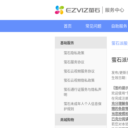
首页
常见问题
自助服务
萤石派服务
基础服务
萤石隐私政策
萤石派
萤石服务协议
萤石云视频服务协议
发布/更新
生效日期：
萤石云视频隐私政策
【签约提
萤石通行证服务与隐私声
欢迎使用“
明
在完成注册
充分理解
萤石未成年人个人信息保
辖的条款
护规则
当您按照
已充分阅
商城购物
若您对本