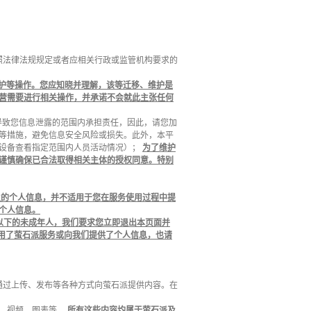
照法律法规规定或者应相关行政或监管机构要求的
护等操作。您应知晓并理解，该等迁移、维护是
营需要进行相关操作，并承诺不会就此主张任何
导致您信息泄露的范围内承担责任，因此，请您加
等措施，避免信息安全风险或损失。此外，本平
石设备查看指定范围内人员活动情况）；
为了维护
谨慎确保已合法取得相关主体的授权同意。特别
生的个人信息，并不适用于您在服务使用过程中提
个人信息。
以下的未成年人，我们要求您立即退出本页面并
用了萤石派服务或向我们提供了个人信息，也请
会通过上传、发布等各种方式向萤石派提供内容。在
片、视频、图表等。
所有这些内容均属于萤石派及