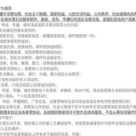
行为规范
遵守法律法规、社会主义制度、国家利益、公民合法利益、公共秩序、社会道德风尚
件及相关萤石派服务制作、复制、发布、传播任何违反法律法规、或侵犯其他用户或第
 发布、传送、传播、储存违反国家法律法规禁止的内容：
反宪法确定的基本原则的；
害国家安全，泄露国家秘密，颠覆国家政权，破坏国家统一的；
害国家荣誉和利益的；
动民族仇恨、民族歧视，破坏民族团结的；
坏国家宗教政策，宣扬邪教和封建迷信的；
布谣言，扰乱社会秩序，破坏社会稳定的；
布淫秽、色情、赌博、暴力、恐怖或者教唆犯罪的；
辱或者诽谤他人，侵害他人合法权益的；
动非法集会、结社、游行、示威、聚众扰乱社会秩序；
非法民间组织名义活动的；
有法律、行政法规禁止的其他内容的。
 发布、传送、传播、储存侵害他人名誉权、肖像权、知识产权、商业秘密等合法权利的内
 涉及他人隐私、个人信息或资料的；
 发表、传送、传播骚扰、广告信息、过度营销信息及垃圾信息或含有任何性或性暗示的；
 其他违反法律法规、政策及公序良俗、社会公德或干扰许可软件正常运营和侵犯其他用
依照本协议及各单项协议、系统规则等使用许可软件及相关服务，不会从事任何破坏
但不限于：
 通过非萤石派开发、授权或认可的第三方兼容软件、系统登录或使用许可软件及萤石派
或认证的插件；
 删除许可软件及其他副本上所有关于版权的信息、内容；