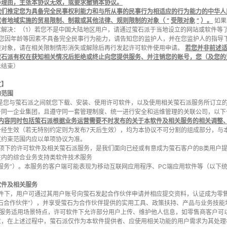
等理由，主张本协议无效，或要求撤销本协议。
我们推定您为具备完全民事权利能力和与所从事的民事行为相适应的行为能力的中华人
或者地域实施的贸易限制、制裁或其他法律、规则限制的对象（
“
受限对象
”
）。
如果
求解决：（1）若您不是中国大陆地区用户，请通过萤石派于当地设立的网站或软件等
果您因年龄等因素不具备完全民事行为能力，请告知您的监护人，并在您监护人的指导
限对象，请在相关限制情形消失或解除后再行发起许可软件使用申请。
若您并非前述
萤石派有权在获知相关情况后拒绝或终止向您提供服务、并注销您的账号，您（及您的
示结束）
文】
的范围
协议是您与萤石派之间就您下载、安装、使用许可软件，以及使用相关萤石派服务所订立的
于同一企业集团，且遵守同一套管理制度、统一进行安全和运维管理的关联公司，以下也
内容同时包括萤石派根据业务运营需要不时发布的关于本软件及相关服务的相关调整
一经生效（若无特别约定则为发布7天后生效），均为本协议不可分割的组成部分，与
议约束范围内应以单项协议为准。
协议项下的许可软件及相关萤石派服务，是我们面向已经或有意成为萤石客户的B类用户
在内的综合业务支持类软件技术服务
服务”）。本服务的客户端可能表现为移动互联网应用程序、PC端应用软件等（以下统
软件及相关服务
可软件下，用户可通过其用户账号向萤石发起合作伙伴申请并相应提交资料，认证成为
萤石合作伙伴”），并享受萤石为合作伙伴提供的实用工具、政策扶持、产品与业务技
于本服务适用场景特点，许可软件下允许部分用户上传、维护他人信息，如零售商客户
意，在上述过程中，萤石派仅作为本软件提供者、应使用相关功能的用户需求为其处理