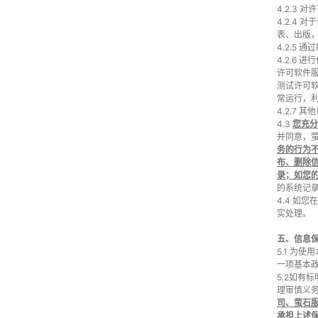
4.2.3
4.2.4
表、出版
4.2.5
4.2.6
许可软件
测试许可
常运行，
4.2.7
4.3
您充分
并同意，
务的行为
布、删除
录；如您
的系统记
4.4 如
实处理。
五、信息
5.1 为
一项基本
5.2如有
理审慎义
司、萤石
承担上述