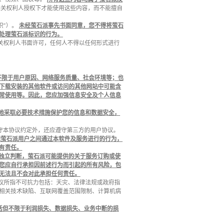
关权利人授权下才能使用这些内容，而不能擅自
识”）。
未经萤石派事先书面同意，您不得将萤石
处理萤石派标识的行为。
相关权利人书面许可，任何人不得以任何形式进行
不限于用户原因、网络服务质量、社会环境等；也
下载安装的其他软件或访问的其他网站中可能含
常使用等。因此，您应加强信息安全及个人信息
地采取必要技术措施保护您的信息和数据安全，
遵守本协议约定外，还应遵守第三方的用户协议。
他萤石派用户之间通过本软件及服务进行的行为，
有责任。
独立判断，萤石派可能提供的关于服务订购或使
您应自行承担因前述行为而引起的所有风险，包
无法且不会对此承担任何责任。
议所指不可抗力包括：天灾、法律法规或政府指
相关技术缺陷、互联网覆盖范围限制、计算机病
括但不限于利润损失、数据损失、业务中断的损