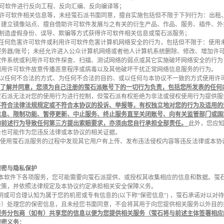
 对许可软件进行反向工程、反向汇编、反向编译等；
 对于许可软件相关信息等，未经萤石派书面同意，擅自实施包括但不限于下列行为：出
，建立镜像站点、擅自借助许可软件发展与之有关的衍生产品、作品、服务、插件、外
 通过制造虚假身份、误导、欺骗等方式获得许可软件相关信息或萤石派服务；
 进行任何危害许可软件或利用许可软件危害计算机网络安全的行为，包括但不限于：使
服务器/账号；未经允许进入公众计算机网络或者他人计算机系统删除、修改、增加许
软件系统或利用许可软件探查、扫描、测试网络的弱点或其它实施破坏网络安全的行为
利用许可软件故意传播恶意程序或病毒以及其他破坏干扰正常网络信息服务的行为。
 其他以任何不合法的方式、为任何不合法的目的、或以任何与本协议不一致的方式使用
了解并同意，您须为自己注册的萤石派账号下的一切行为负责，包括您所发表的任何
萤石派无法对您的使用行为进行控制，但萤石派有权拒绝为非法或侵权使用行为提供
不符合法律法规规定或不符合本协议的投诉、举报等，有权独立地对您的行为及适用的
信息、限制功能、暂停更新、中止服务、终止服务直至关闭账号、向有关监管部门或国
的前述行为导致任何第三方提出索赔要求，亦须由您自行承担全部责任。
此外，您应
录也可能作为您违反法律或本协议的相关证据。
您在使用萤石派服务的过程中发现其它用户有上传、发布违法侵权内容等违反法律或本
保密与隐私保护
使用本软件下各项服务，您可能需要向萤石派提供、或授权其收集相应的信息和数据。
政策，并依照法律规定及本协议约定承担相关安全保障义务。
标明或可合理认知为属于您的机密或专有信息的(以下称“保密信息”) ，萤石承诺对以
务）处理您的保密信息，且未经您书面同意，不会将其用于向您提供相关服务以外目
服务分包商（如有）共享您的信息以便为您提供相关服务（萤石将与前述主体签署相应
保密义务：