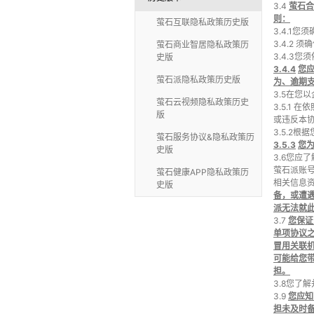
3.4
萤石合
则：
萤石互联隐私政策历史版
3.4.1
3.4.2
萤石商业智居隐私政策历
3.4.3
史版
3.4.4
您
萤石派隐私政策历史版
为、逾期
3.5在您
萤石云视频隐私政策历史
3.5.1
版
或违反本
3.5.2
萤石服务协议&隐私政策历
3.5.3
您
史版
3.6您
萤石派账
萤石健康APP隐私政策历
相关信息
史版
备，或遭
派无法就
3.7
您保证
单项协议
冒用关联
可能给您
担。
3.8您
3.9
您应知
担未及时