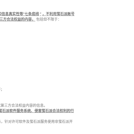
和信息真实性等
“
七条底线
”
，不利用萤石派账号
三方合法权益的内容，
包括但不限于：
容；
户或第三方合法权益内容的信息。
萤石派软件服务系统、侵害萤石派合法权利的行
服务，针对许可软件及萤石派服务使用非萤石派开