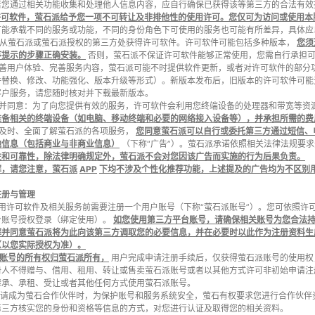
若您通过相关功能收集和处理他人信息内容，应自行确保已获得该等第三方的合法有效
许可软件，萤石派给予您一项不可转让及非排他性的使用许可。您仅可为访问或使用本
可能承载不同的服务或功能，不同的身份角色下可使用的服务也可能有所差异，具体应
可以从萤石派或萤石派授权的第三方处获得许可软件。许可软件可能包括多种版本，
您须
序提示的步骤正确安装。
否则，萤石派不保证许可软件能够正常使用，您需自行承担
了改善用户体验、完善服务内容，萤石派可能不时提供软件更新，或者对许可软件的部
件替换、修改、功能强化、版本升级等形式）。新版本发布后，旧版本的许可软件可能
客户服务，请您随时核对并下载最新版本。
理解并同意：为了向您提供有效的服务，许可软件会利用您终端设备的处理器和带宽等
准备相关的终端设备（如电脑、移动终端和必要的网络接入设备等），并承担所需的费
使您及时、全面了解萤石派的各项服务，
您同意萤石派可以自行或委托第三方通过短信、
他信息（包括商业与非商业信息）
（下称“广告”）。萤石派承诺依照相关法律法规要
性和可靠性，除法律明确规定外，萤石派不会对您因该广告而实施的行为后果负责。
解，请您注意，萤石派
APP
下均不涉及个性化推荐功能，上述提及的广告均为不区别
注册与管理
在使用许可软件及相关服务前需要注册一个用户账号（下称“萤石派账号”）。您可依照
台账号授权登录（绑定使用）。
如您使用第三方平台账号，请确保相关账号为您合法
解并同意萤石派将为此向该第三方调取您的必要信息，并在必要时以此作为注册资料生
（以您实际授权为准）。
账号的所有权归萤石派所有，
用户完成申请注册手续后，仅获得萤石派账号的使用权
册人不得赠与、借用、租用、转让或售卖萤石派账号或者以其他方式许可非初始申请注
继承、承租、受让或者其他任何方式使用萤石派账号。
您申请成为萤石合作伙伴时，为保护账号和服务系统安全，萤石有权要求您进行合作伙伴
第三方核实您的身份和资格等信息的方式，对您进行认证及取得您的相关资料。