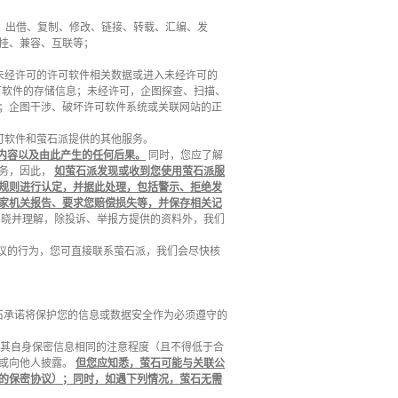
租、出借、复制、修改、链接、转载、汇编、发
挂、兼容、互联等；
用未经许可的许可软件相关数据或进入未经许可的
可软件的存储信息；未经许可，企图探查、扫描、
；企图干涉、破坏许可软件系统或关联网站的正
许可软件和萤石派提供的其他服务。
内容以及由此产生的任何后果。
同时，您应了解
服务，因此，
如萤石派发现或收到您使用萤石派服
规则进行认定，并据此处理，包括警示、拒绝发
家机关报告、要求您赔偿损失等，并保存相关记
知晓并理解，除投诉、举报方提供的资料外，我们
协议的行为，您可直接联系萤石派，我们会尽快核
萤石承诺将保护您的信息或数据安全作为必须遵守的
对待其自身保密信息相同的注意程度（且不得低于合
的或向他人披露。
但您应知悉，萤石可能与关联公
的保密协议）；同时，如遇下列情况，萤石无需