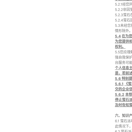
5.2.1经
5.2.2
5.2.3
5.2.4
5.3未
情形除外
5.4
在为
为您提供
权利。
5.5您
强自我保
台服务可
个人信息
是，若前
5.6
特别
5.6.1
《萤
交的企业
5.6.2
本
停止萤石
及时告知
六、知识
6.1 萤
此情况下
6.2 萤