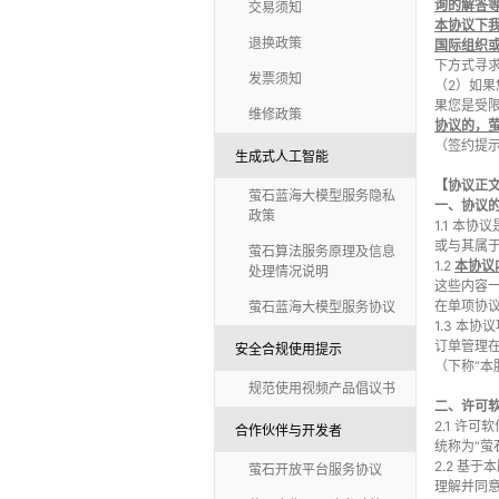
询的解答
交易须知
本协议下
退换政策
国际组织
下方式寻
发票须知
（2）如
果您是受
维修政策
协议的，
（签约提
生成式人工智能
【协议正
萤石蓝海大模型服务隐私
一、协议
政策
1.1 本
或与其属
萤石算法服务原理及信息
1.2
本协议
处理情况说明
这些内容
在单项协
萤石蓝海大模型服务协议
1.3 本
订单管理
安全合规使用提示
（下称“本
规范使用视频产品倡议书
二、许可
2.1 许
合作伙伴与开发者
统称为“
2.2 基
萤石开放平台服务协议
理解并同