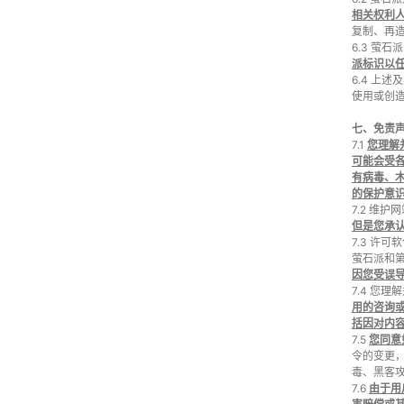
相关权利
复制、再
6.3 萤
派标识以
6.4 上
使用或创
七、免责
7.1
您理解
可能会受
有病毒、
的保护意
7.2 维
但是您承
7.3 许
萤石派和
因您受误
7.4 您
用的咨询
括因对内
7.5
您同意
令的变更
毒、黑客
7.6
由于用