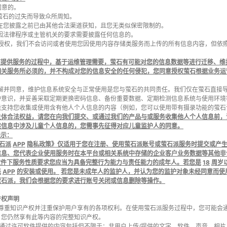
您同意的。
非因萤石的过失而导致众所周知。
萤石在您披露之前已由其他合法渠道获知，且您无类似保密限制的。
萤石因法律程序或主管机关的要求需要披露任何信息的。
经您授权，我们不会访问或者使用您因使用内容存储类服务而上传的所有信息内容，但依
。
您提供服务的过程中，基于运维管理需要，萤石有可能对您的信息数据等进行迁移、维
相关服务所必须的，并不构成对您的信息安全的任何侵犯，您同意授权萤石根据业务运
应理解并同意，维护信息系统安全与正常使用是您与萤石的共同责任。我们仅在萤石直接
护意识，并妥善采取定期更换密码信息、备份重要数据、定期检测信息系统与使用环境
能支持您收集或使用含有他人个人信息的内容（例如，您可以使用带有摄录功能的萤
主体合法权益，请您在向我们提交、或通过我们的产品与或服务收集他人个人信息前，
述信息中涉及儿童个人信息的，您需事先征得对应儿童监护人的同意。
提示：
石派
APP
隐私政策》仅适用于您在注册、使用萤石派账号或萤石派服务时提交或产
信息、您代表企业使用服务时在本平台或相关系统中存储的企业客户业务数据等其他非
软件下服务性质要求您应当为具备完整行为能力与责任能力的成年人。若您是
18
周岁
派
APP
的安装或使用。
若您是未成年人的监护人，并认为您的监护对象未经同意而使
萤石派，我们会根据您的要求进行账号关闭或信息删除等操作。
产权声明
石派尊重知识产权并注重保护用户享有的各项权利。在使用萤石派服务过程中，您可能
，您仍然享有此等内容的完整知识产权。
石派通过许可软件提供的内容包括但不限于：非用户上传/提供的文字、软件、声音、相